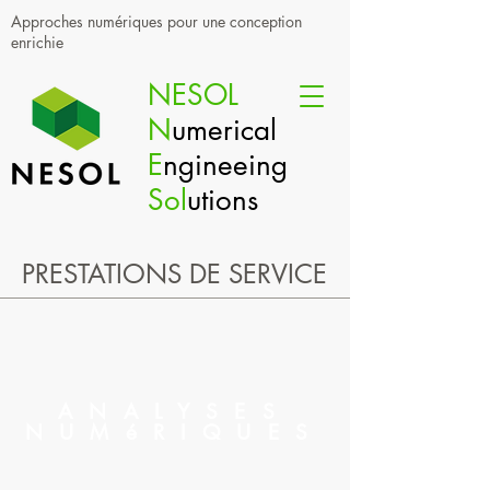
Approches numériques pour une conception
enrichie
NESOL
N
umerical
E
ngineeing
Sol
utions
PRESTATIONS DE SERVICE
ANALYSES
NUMéRIQUES