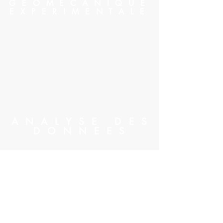
GEOMECANIQUE
EXPERIMENTALE
ANALYSE DES
DONNEES
Pouvons-nous vous aider? Contactez-nous!