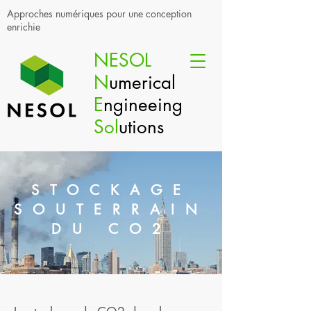
Approches numériques pour une conception
enrichie
NESOL
N
umerical
E
ngineeing
Sol
utions
STOCKAGE
SOUTERRAIN
DU CO2